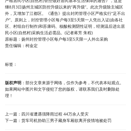
严格居民小区(自然村)管控做好居民基本生活保障的通告》，这是
继8月3日扬州主城区防控升级以来的“再升级”。此次升级除主城区
外，又增加了江都区。《通告》提出封闭管理小区严格实行“足不出
户”。原则上，封控管理小区每户每3至5天限一人凭出入证(由各社
区、村组自行制作)和苏康码、核酸检测阴性证明，经测温后进出居
民小区(自然村)采购生活必需品。(记者蒋芳 朱程)
原标题：扬州封控管理小区每户每3至5天限一人外出采购
责任编辑：柯金定
标签：
版权声明
：部分文章来源于网络，仅作为参考，不代表本站观点。
如果网站中图片和文字侵犯了您的版权，请联系我们及时删除处
理！
上一篇：
四川省遭遇强降雨过程 44万余人受灾
下一篇：
货车司机协助三男子藏身车厢欲离开疫情地被处罚