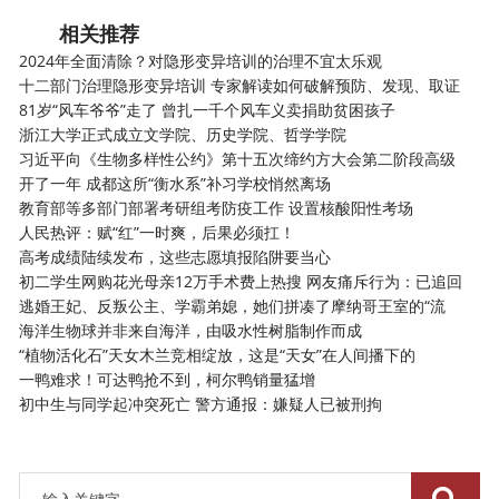
相关推荐
2024年全面清除？对隐形变异培训的治理不宜太乐观
十二部门治理隐形变异培训 专家解读如何破解预防、发现、取证
81岁“风车爷爷”走了 曾扎一千个风车义卖捐助贫困孩子
浙江大学正式成立文学院、历史学院、哲学学院
习近平向《生物多样性公约》第十五次缔约方大会第二阶段高级
开了一年 成都这所“衡水系”补习学校悄然离场
教育部等多部门部署考研组考防疫工作 设置核酸阳性考场
人民热评：赋“红”一时爽，后果必须扛！
高考成绩陆续发布，这些志愿填报陷阱要当心
初二学生网购花光母亲12万手术费上热搜 网友痛斥行为：已追回
逃婚王妃、反叛公主、学霸弟媳，她们拼凑了摩纳哥王室的“流
海洋生物球并非来自海洋，由吸水性树脂制作而成
“植物活化石”天女木兰竞相绽放，这是“天女”在人间播下的
一鸭难求！可达鸭抢不到，柯尔鸭销量猛增
初中生与同学起冲突死亡 警方通报：嫌疑人已被刑拘