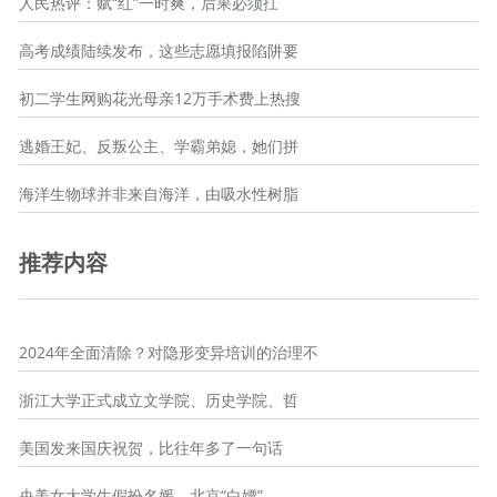
人民热评：赋“红”一时爽，后果必须扛
高考成绩陆续发布，这些志愿填报陷阱要
初二学生网购花光母亲12万手术费上热搜
逃婚王妃、反叛公主、学霸弟媳，她们拼
海洋生物球并非来自海洋，由吸水性树脂
推荐内容
2024年全面清除？对隐形变异培训的治理不
浙江大学正式成立文学院、历史学院、哲
美国发来国庆祝贺，比往年多了一句话
央美女大学生假扮名媛，北京“白嫖”